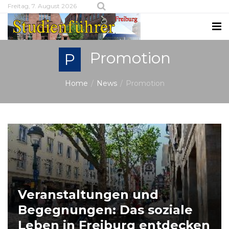
Freitag, 7. August 2026
Promotion
P
Home
News
Promotion
Veranstaltungen und
Begegnungen: Das soziale
Leben in Freiburg entdecken