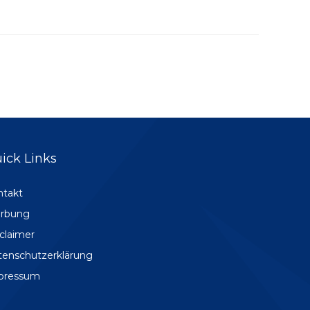
ick Links
ntakt
rbung
claimer
tenschutzerklärung
pressum