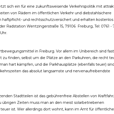
t sich ein für eine zukunftsweisende Verkehrspolitik mit attra
iten von Rädern im öffentlichen Verkehr und diebstahlsichere
 haftpflicht- und rechtsschutzversichert und erhalten kostenlos
 der Radstation Wentzingerstraße 15, 79106 Freiburg, Tel: 0761 - 
 Uhr.
bewegungsmittel in Freiburg. Vor allem im Unibereich sind fast
 zu finden, selbst um die Plätze an den Parkuhren, die recht te
man hart kämpfen, und die Parkhausplätze (ebenfalls teuer) sin
rkehrszeiten das absolut langsamste und nervenaufreibendste
zenden Stadtteilen ist das gebührenfreie Abstellen von Kraftfa
u übrigen Zeiten muss man an den meist solarbetriebenen
euer ist. Wer allerdings dort wohnt, kann im Amt für öffentliche