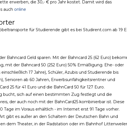
te erwerben, die 30,- € pro Jahr kostet. Damit wird das
es auch
online
orter
eltransporte für Studierende gibt es bei Studirent.com ab 19 E
 der Bahncard Geld sparen. Mit der Bahncard 25 (62 Euro) beko
ng, mit der Bahncard 50 (252 Euro) 50% Ermäßigung. Ehe- oder
einschließlich 17 Jahre), Schüler, Azubis und Studierende bis
ch), Senioren ab 60 Jahren, Erwerbsunfähigkeitsrentner und
ard 25 für 41 Euro und die BahnCard 50 für 127 Euro.
ig bucht, sich auf einen bestimmten Zug festlegt und die
eis, der auch noch mit der BahnCard25 kombinierbar ist. Diese
 Tage im Voraus erhältlich - im Internet erst 91 Tage vorher.
Art gibt es außer an den Schaltern der Deutschen Bahn und
en dem Theater, in der Radstation oder im Bahnhof Littenweiler 