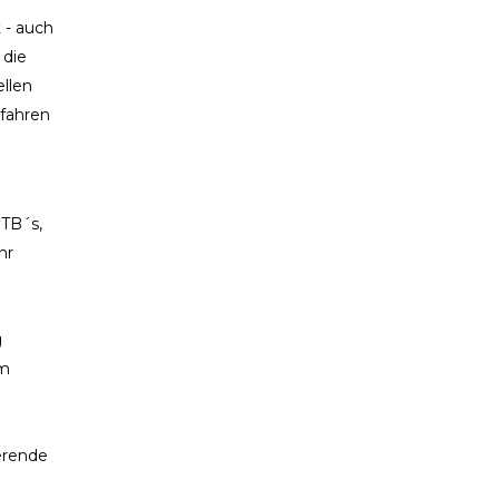
 - auch
 die
llen
dfahren
MTB´s,
hr
g
im
ierende