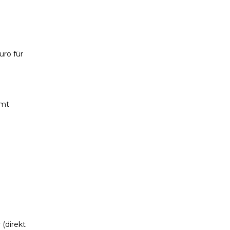
uro für
mmt
(direkt