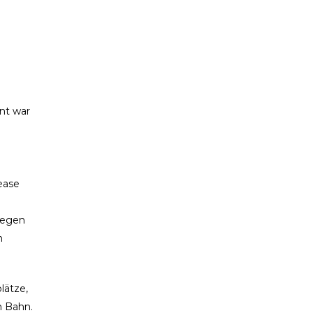
nt war
 ease
gegen
n
lätze,
n Bahn.