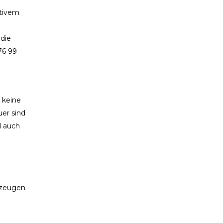
ktivem
 die
76 99
 keine
uer sind
d auch
hrzeugen