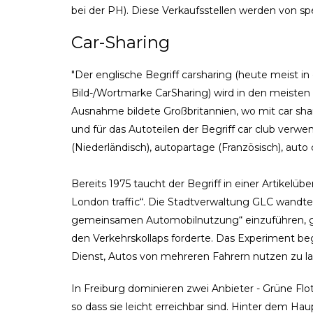
bei der PH). Diese Verkaufsstellen werden von sp
Car-Sharing
"Der englische Begriff carsharing (heute meist in
Bild-/Wortmarke CarSharing) wird in den meisten
Ausnahme bildete Großbritannien, wo mit car sha
und für das Autoteilen der Begriff car club ver
(Niederländisch), autopartage (Französisch), auto 
Bereits 1975 taucht der Begriff in einer Artikelüb
London traffic“. Die Stadtverwaltung GLC wandte
gemeinsamen Automobilnutzung“ einzuführen, g
den Verkehrskollaps forderte. Das Experiment beg
Dienst, Autos von mehreren Fahrern nutzen zu las
In Freiburg dominieren zwei Anbieter - Grüne Fl
so dass sie leicht erreichbar sind. Hinter dem H