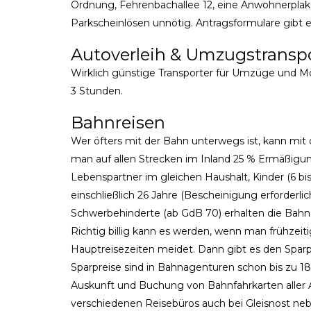
Ordnung, Fehrenbachallee 12, eine Anwohnerplaket
Parkscheinlösen unnötig. Antragsformulare gibt 
Autoverleih & Umzugstransp
Wirklich günstige Transporter für Umzüge und Möb
3 Stunden.
Bahnreisen
Wer öfters mit der Bahn unterwegs ist, kann mit
man auf allen Strecken im Inland 25 % Ermäßigu
Lebenspartner im gleichen Haushalt, Kinder (6 bis 
einschließlich 26 Jahre (Bescheinigung erforderli
Schwerbehinderte (ab GdB 70) erhalten die BahnC
Richtig billig kann es werden, wenn man frühzeit
Hauptreisezeiten meidet. Dann gibt es den Sparpr
Sparpreise sind in Bahnagenturen schon bis zu 180
Auskunft und Buchung von Bahnfahrkarten aller 
verschiedenen Reisebüros auch bei Gleisnost neb