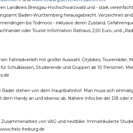
Landkreis Breisgau-Hochschwarzwald und - stark vereinfacht
ungsamt Baden-Württemberg herausgebracht. Verzeichnet sind
mendingen bis Todmoos - inklusive deren Zustand, Gefahrenque
achhandel oder Tourist-Information Rathaus, 2,50 Euro, und „Ra
nen Fahrradverleih mit großer Auswahl: Citybikes, Tourenräder, 
ro für Schulklassen, Studierende und Gruppen ab 10 Personen. Me
es.de
 die Räder stehen von dem Hauptbahnhof. Man muss sich einmali
it dem Handy an und ebenso ab. Nähere Infos bei der DB oder 
d in Zusammenarbeit von VAG und nextbike. Immatrikulierte Stud
www.frelo-freiburg.de