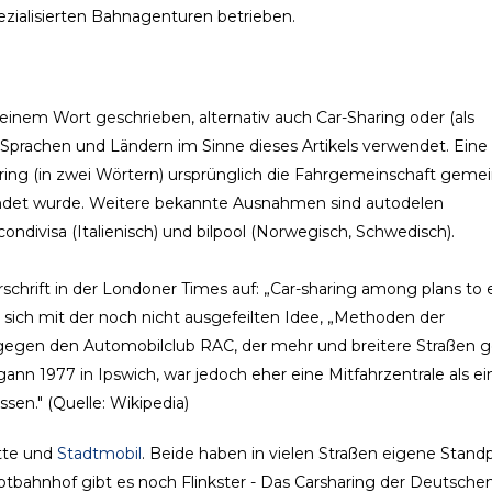
ezialisierten Bahnagenturen betrieben.
 einem Wort geschrieben, alternativ auch Car-Sharing oder (als
 Sprachen und Ländern im Sinne dieses Artikels verwendet. Eine
ring (in zwei Wörtern) ursprünglich die Fahrgemeinschaft gemei
wendet wurde. Weitere bekannte Ausnahmen sind autodelen
condivisa (Italienisch) und bilpool (Norwegisch, Schwedisch).
erschrift in der Londoner Times auf: „Car-sharing among plans to
 sich mit der noch nicht ausgefeilten Idee, „Methoden der
egen den Automobilclub RAC, der mehr und breitere Straßen 
ann 1977 in Ipswich, war jedoch eher eine Mitfahrzentrale als ei
sen." (Quelle: Wikipedia)
otte und
Stadtmobil
. Beide haben in vielen Straßen eigene Standp
auptbahnhof gibt es noch Flinkster - Das Carsharing der Deutsche