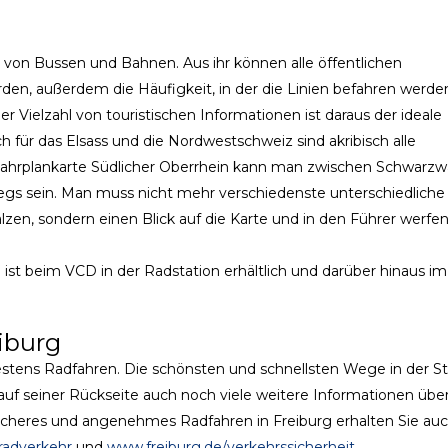
r von Bussen und Bahnen. Aus ihr können alle öffentlichen
en, außerdem die Häufigkeit, in der die Linien befahren werde
r Vielzahl von touristischen Informationen ist daraus der ideale
 für das Elsass und die Nordwestschweiz sind akribisch alle
ahrplankarte Südlicher Oberrhein kann man zwischen Schwarzw
gs sein. Man muss nicht mehr verschiedenste unterschiedliche
zen, sondern einen Blick auf die Karte und in den Führer werfen
 ist beim VCD in der Radstation erhältlich und darüber hinaus im
iburg
estens Radfahren. Die schönsten und schnellsten Wege in der S
auf seiner Rückseite auch noch viele weitere Informationen übe
 sicheres und angenehmes Radfahren in Freiburg erhalten Sie auc
radverkehr
und
www.freiburg.de/verkehrssicherheit
.