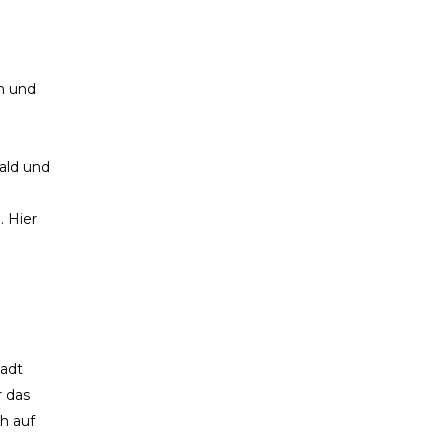
n und
ald und
. Hier
tadt
r das
h auf