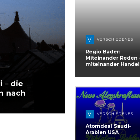
V
VERSCHIEDENES
Regio Bäder:
Miteinander Reden 
miteinander Hande
 – die
n nach
V
VERSCHIEDENES
Atomdeal Saudi-
Arabien USA