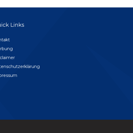
ick Links
ntakt
rbung
claimer
tenschutzerklärung
pressum