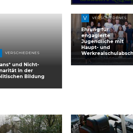
V
VERSCHIEDENES
Ehrung für
engagierte
Jugendliche mit
Haupt- und
V
Werkrealschulabsch
VERSCHIEDENES
ans* und Nicht-
narität in der
litischen Bildung