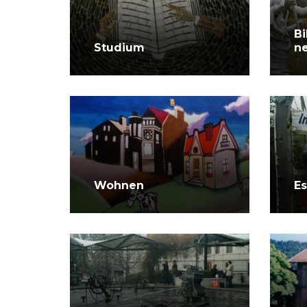
B
Studium
n
Wohnen
E