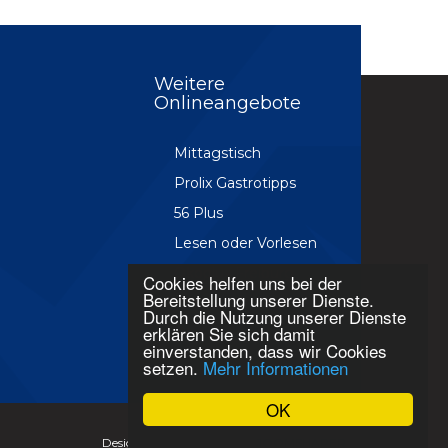
Weitere
Onlineangebote
Mittagstisch
Prolix Gastrotipps
56 Plus
Lesen oder Vorlesen
Ökoplus Freiburg
Cookies helfen uns bei der
Bereitstellung unserer Dienste.
Prolixletter
Durch die Nutzung unserer Dienste
erklären Sie sich damit
Wodsch
einverstanden, dass wir Cookies
setzen.
Mehr Informationen
OK
Design & Devleopment by
JOOMSHAPER