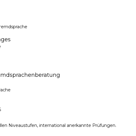
Fremdsprache
ages
e
Fremdsprachenberatung
rache
5
llen Niveaustufen, international anerkannte Prüfungen.