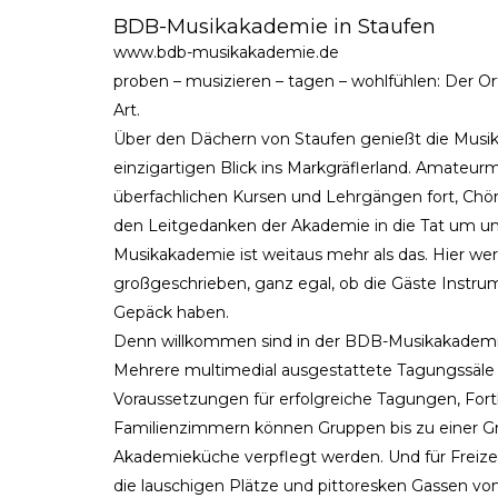
BDB-Musikakademie in Staufen
www.bdb-musikakademie.de
proben – musizieren – tagen – wohlfühlen: Der O
Art.
Über den Dächern von Staufen genießt die Mus
einzigartigen Blick ins Markgräflerland. Amateurm
überfachlichen Kursen und Lehrgängen fort, Ch
den Leitgedanken der Akademie in die Tat um und
Musikakademie ist weitaus mehr als das. Hier we
großgeschrieben, ganz egal, ob die Gäste Instru
Gepäck haben.
Denn willkommen sind in der BDB-Musikakademie 
Mehrere multimedial ausgestattete Tagungssäle
Voraussetzungen für erfolgreiche Tagungen, Fort
Familienzimmern können Gruppen bis zu einer Gr
Akademieküche verpflegt werden. Und für Freizeit
die lauschigen Plätze und pittoresken Gassen von 