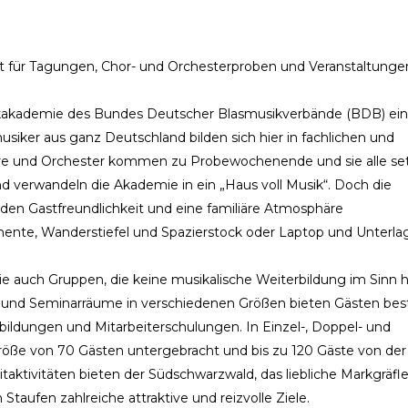
rt für Tagungen, Chor- und Orchesterproben und Veranstaltunge
ikakademie des Bundes Deutscher Blasmusikverbände (BDB) ei
usiker aus ganz Deutschland bilden sich hier in fachlichen und
öre und Orchester kommen zu Probewochenende und sie alle se
 verwandeln die Akademie in ein „Haus voll Musik“. Doch die
rden Gastfreundlichkeit und eine familiäre Atmosphäre
mente, Wanderstiefel und Spazierstock oder Laptop und Unterla
auch Gruppen, die keine musikalische Weiterbildung im Sinn 
 und Seminarräume in verschiedenen Größen bieten Gästen bes
bildungen und Mitarbeiterschulungen. In Einzel-, Doppel- und
öße von 70 Gästen untergebracht und bis zu 120 Gäste von der
aktivitäten bieten der Südschwarzwald, das liebliche Markgräfl
Staufen zahlreiche attraktive und reizvolle Ziele.