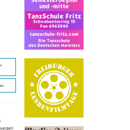
er
gen
s
gswegen