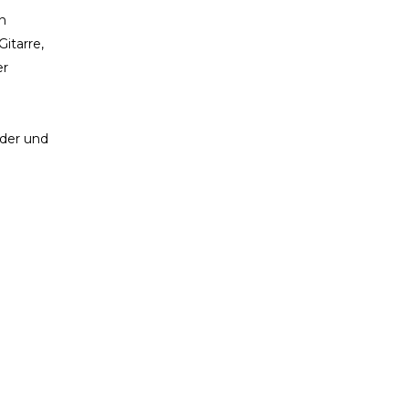
n
itarre,
er
lder und