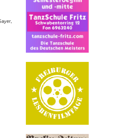
Sayer,
n