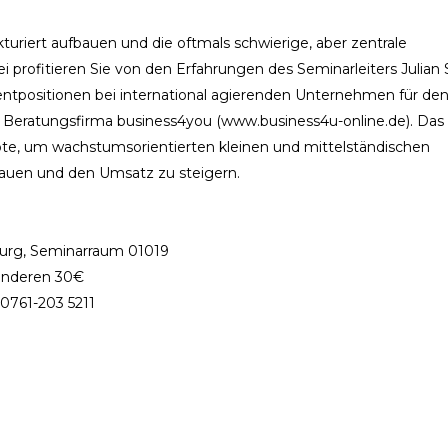
kturiert aufbauen und die oftmals schwierige, aber zentrale
profitieren Sie von den Erfahrungen des Seminarleiters Julian 
tpositionen bei international agierenden Unternehmen für de
ie Beratungsfirma business4you (www.business4u-online.de). Das
e, um wachstumsorientierten kleinen und mittelständischen
auen und den Umsatz zu steigern.
iburg, Seminarraum 01019
 anderen 30€
0761-203 5211