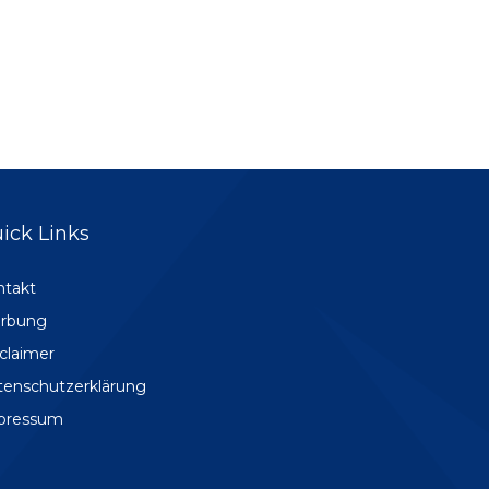
ick Links
ntakt
rbung
claimer
tenschutzerklärung
pressum