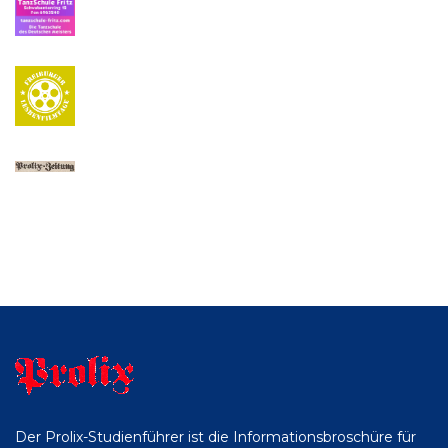
Der Prolix-Studienführer ist die Informationsbroschüre für