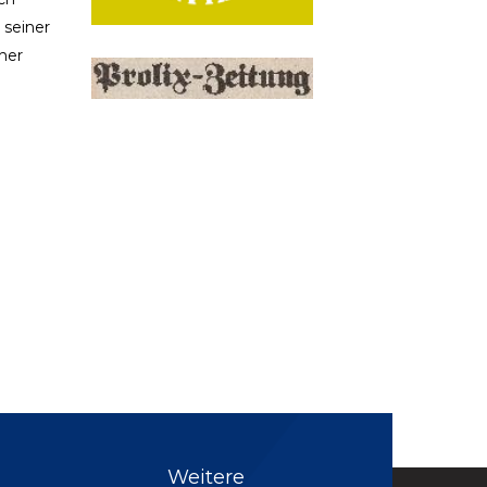
 seiner
her
Weitere