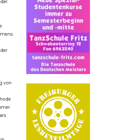
odel
e
hmens.
oder
ng von
thode
ehmer
ars
ich