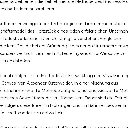
uppenarbeit lernen die Teilnehmer die Methode des Business M
eschäftsideen ausprobieren.
kunft immer weniger über Technologien und immer mehr über di
schäftsmodell das Herzstück eines jeden erfolgreichen Unterne
es Produkts oder einer Dienstleistung zu verstehen, Vergleiche
ntdecken. Gerade bei der Gründung eines neuen Unternehmens 
onders wertvoll. Denn es hilft, teure Try-and-Error-Versuche zu
zu erschließen.
tional erfolgreichste Methode zur Entwicklung und Visualisieru
Canvas“ von Alexander Osterwalder. In einer Mischung aus
e Teilnehmer, wie die Methode aufgebaut ist und wie sie die Me
lgreiches Geschäftsmodell zu übersetzen. Daher sind alle Teiln
n verfolgen, diese Ideen mitzubringen und im Rahmen des Semin
eschäftsmodelle zu entwickeln.
Geschäftsführer der Firma schäffler consult in Freiburg. Er hat s