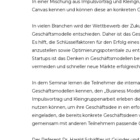
In einer Mischung aus Impulsvortrag und Kleingr
Canvas kennen und können diese an konkreten G
In vielen Branchen wird der Wettbewerb der Zu
Geschäftsmodelle entschieden. Daher ist das Ge
Es hilft, die Schlüsselfaktoren für den Erfolg ein
anzustellen sowie Optimierungspotentiale zu e
Startups ist das Denken in Geschäftsmodellen bes
vermeiden und schneller neue Märkte erfolgreich 
In dem Seminar lernen die Teilnehmer die interna
Geschäftsmodellen kennen, den „Business Model 
Impulsvortrag und Kleingruppenarbeit erleben di
nutzen können, um ihre Geschäftsidee in ein erfo
eingeladen, die bereits konkrete Geschäftsidee
gemeinsam mit anderen Teilnehmern passende G
Der Referent Dr. Harald Schäffler ist Gründer und 