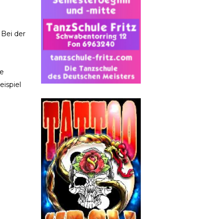
 Bei der
ne
eispiel