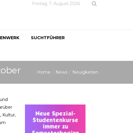
Freitag, 7. August 2026
DENWERK
SUCHTFÜHRER
tober
Home
News
Neuigkeiten
rund
arüber
 Kultur,
zum