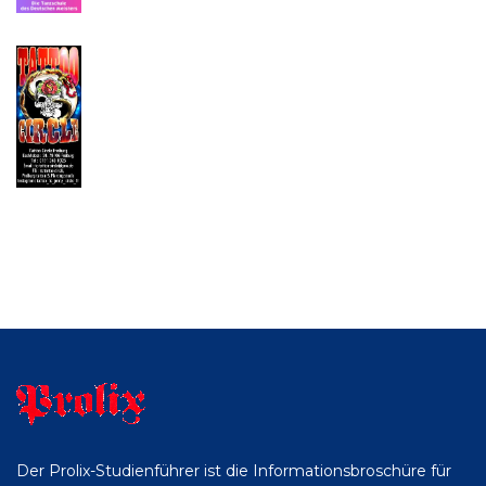
Der Prolix-Studienführer ist die Informationsbroschüre für