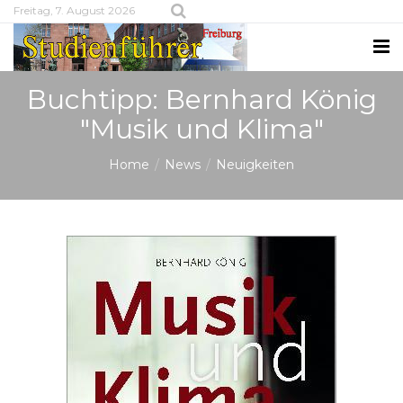
Freitag, 7. August 2026
Buchtipp: Bernhard König
"Musik und Klima"
Home
News
Neuigkeiten