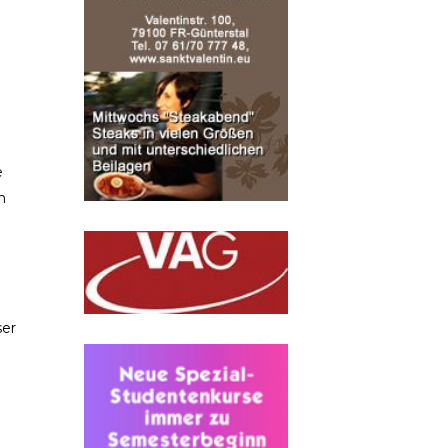
e
n
ser