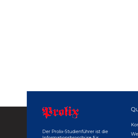
Qu
Ko
Der Prolix-Studienführer ist die
We
Informationsbroschüre für