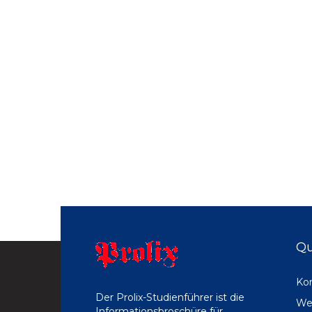
Qu
Ko
Der Prolix-Studienführer ist die
We
Informationsbroschüre für